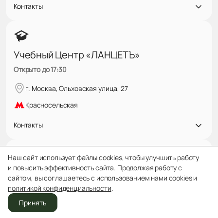
Контакты
Учебный Центр «ЛАНЦЕТЪ»
Открыто до 17:30
г. Москва, Ольховская улица, 27
Красносельская
Контакты
Наш сайт использует файлы cookies, чтобы улучшить работу
и повысить эффективность сайта. Продолжая работу с
Клиника «Ланцетъ-центр»
сайтом, вы соглашаетесь с использованием нами cookies и
Открыто до 20:00
политикой конфиденциальности
.
Принять
г. Москва, ул. Спиридоновка, дом 24, строение 1
Отделения
Звонок
Врачи
Записаться