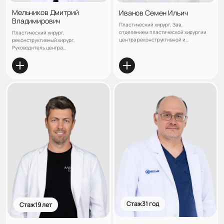
Мельников Дмитрий
Иванов Семен Ильич
Владимирович
Пластический хирург, Зав.
отделением пластической хирургии
Пластический хирург,
центра реконструктивной и
реконструктивный хирург,
пластической хирургии клиники
Руководитель центра
«ЛАНЦЕТЪ»
реконструктивной и пластической
хирургии клиники «ЛАНЦЕТЪ», Зав.
кафедрой пластической и
реконструктивной хирургии «НОЧУ
ДПО ИПХиК», Кандидат медицинских
наук
Стаж 31 год
Стаж 19 лет