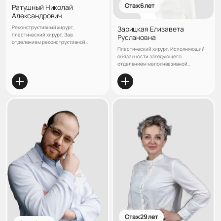
Стаж 6 лет
Ратушный Николай
Александрович
Реконструктивный хирург,
Зарицкая Елизавета
пластический хирург, Зав.
Руслановна
отделением реконструктивной
Пластический хирург, Исполняющий
хирургии и лимфологии центра
обязанности заведующего
реконструктивной и пластической
отделением малоинвазивной
хирургии клиники «ЛАНЦЕТЪ»,
хирургии центра реконструктивной и
Кандидат медицинских наук
пластической хирургии клиники
«ЛАНЦЕТЪ»
Стаж 29 лет