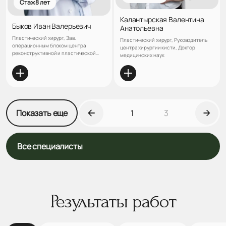
Стаж 8 лет
Калантырская Валентина
Быков Иван Валерьевич
Анатольевна
Пластический хирург, Зав.
Пластический хирург, Руководитель
операционным блоком центра
центра хирургии кисти, Доктор
реконструктивной и пластической
медицинских наук
хирургии клиники «ЛАНЦЕТЪ»
Показать еще
1
3
Все специалисты
Результаты работ