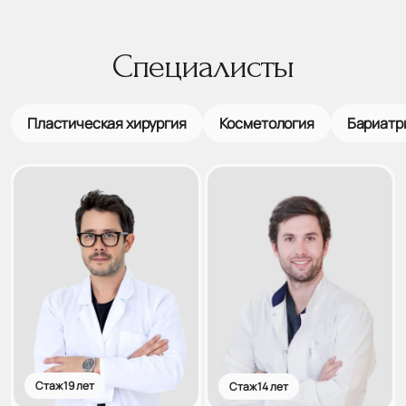
Специалисты
Пластическая хирургия
Косметология
Бариатр
Стаж 19 лет
Стаж 14 лет