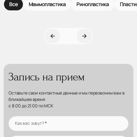
Все
Маммопластика
Ринопластика
Пласти
Запись на прием
Оставьте свои контактные данные и мы перезвоним вам в
ближайшее время
с 8.00 до 21.00 по МСК
Как вас зовут?
*