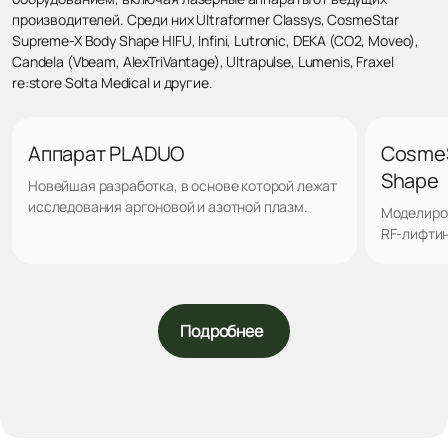
производителей. Среди них Ultraformer Classys, CosmeStar
Supreme-X Body Shape HIFU, Infini, Lutronic, DEKA (CO2, Moveo),
Candela (Vbeam, AlexTriVantage), Ultrapulse, Lumenis, Fraxel
re:store Solta Medical и другие.
Аппарат PLADUO
CosmeS
Shape
Новейшая разработка, в основе которой лежат
исследования аргоновой и азотной плазм.
Моделиро
RF-лифтин
Подробнее