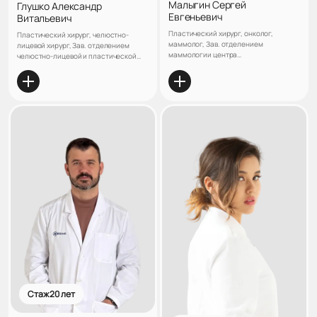
Малыгин Сергей
Глушко Александр
Евгеньевич
Витальевич
Пластический хирург, онколог,
Пластический хирург, челюстно-
маммолог, Зав. отделением
лицевой хирург, Зав. отделением
маммологии центра
челюстно-лицевой и пластической
реконструктивной и пластической
хирургии центра реконструктивной и
хирургии клиники "ЛАНЦЕТЪ",
пластической хирургии клиники
Кандидат медицинских наук
«ЛАНЦЕТЪ», Кандидат медицинских
наук
Стаж 20 лет